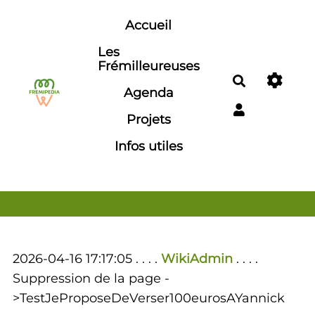
Aller au contenu principal
Accueil
Les
Frémilleureuses
Rechercher
Agenda
Projets
Infos utiles
2026-04-16 17:17:05 . . . .
WikiAdmin
. . . .
Suppression de la page -
>TestJeProposeDeVerser100eurosAYannick