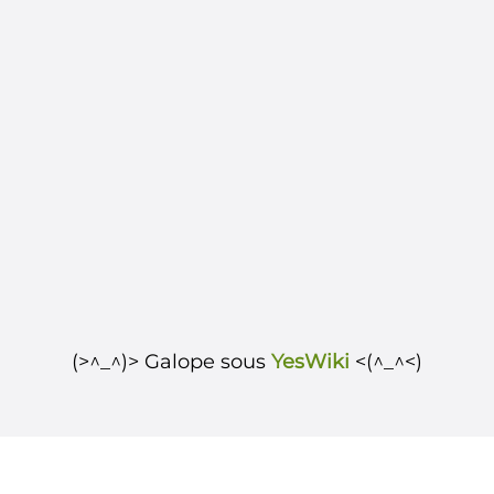
(>^_^)> Galope sous
YesWiki
<(^_^<)