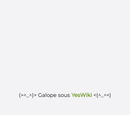
(>^_^)> Galope sous
YesWiki
<(^_^<)