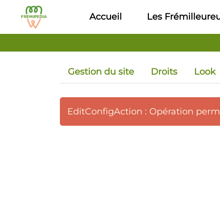
Aller au contenu principal
Accueil
Les Frémilleure
Gestion du site
Droits
Look
EditConfigAction : Opération per