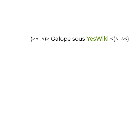
(>^_^)> Galope sous
YesWiki
<(^_^<)