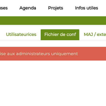
uses
Agenda
Projets
Infos utiles
Utilisateurices
Fichier de conf
MAJ / ext
mise aux administrateurs uniquement