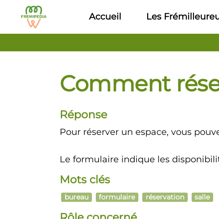
Aller au contenu principal
Accueil
Les Frémilleure
Comment réser
Réponse
Pour réserver un espace, vous pouv
Le formulaire indique les disponibilit
Mots clés
bureau
formulaire
réservation
salle
Rôle concerné