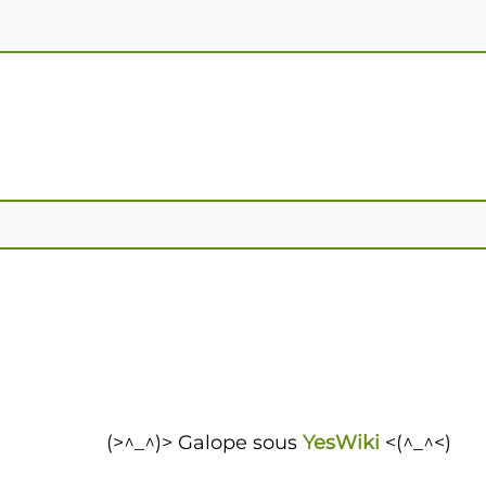
(>^_^)> Galope sous
YesWiki
<(^_^<)