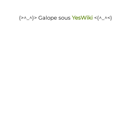
(>^_^)> Galope sous
YesWiki
<(^_^<)